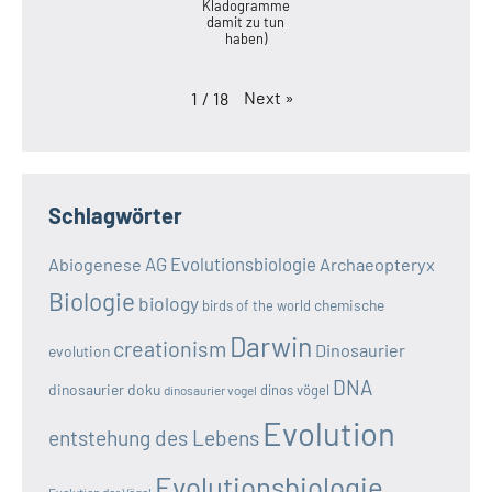
Kladogramme
damit zu tun
haben)
Next
»
1
/
18
Schlagwörter
AG Evolutionsbiologie
Abiogenese
Archaeopteryx
Biologie
biology
chemische
birds of the world
Darwin
creationism
Dinosaurier
evolution
DNA
dinosaurier doku
dinos vögel
dinosaurier vogel
Evolution
entstehung des Lebens
Evolutionsbiologie
Evolution der Vögel