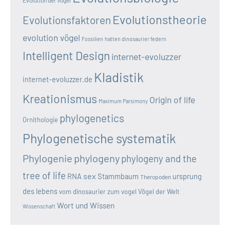
Evolutionstheorie
Evolutionsfaktoren
evolution vögel
Fossilien
hatten dinosaurier federn
Intelligent Design
internet-evoluzzer
Kladistik
internet-evoluzzer.de
Kreationismus
Origin of life
Maximum Parsimony
phylogenetics
Ornithologie
Phylogenetische systematik
Phylogenie
phylogeny
phylogeny and the
tree of life
sex
RNA
Stammbaum
ursprung
Theropoden
des lebens
vom dinosaurier zum vogel
Vögel der Welt
Wort und Wissen
Wissenschaft