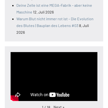
Deine Zelle ist eine MEGA-Fabrik – aber keine
Maschine
12. Juli 2026
Warum Blut nicht immer rot ist – Die Evolution
des Blutes | Bauplan des Lebens #03
8. Juli
2026
Next
»
1
/
18