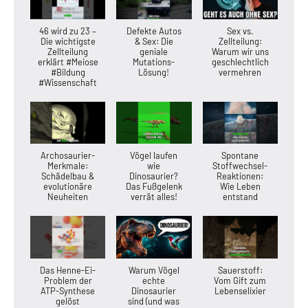
46 wird zu 23 –
Defekte Autos
Sex vs.
Die wichtigste
& Sex: Die
Zellteilung:
Zellteilung
geniale
Warum wir uns
erklärt #Meiose
Mutations-
geschlechtlich
#Bildung
Lösung!
vermehren
#Wissenschaft
Archosaurier-
Vögel laufen
Spontane
Merkmale:
wie
Stoffwechsel-
Schädelbau &
Dinosaurier?
Reaktionen:
evolutionäre
Das Fußgelenk
Wie Leben
Neuheiten
verrät alles!
entstand
Das Henne-Ei-
Warum Vögel
Sauerstoff:
Problem der
echte
Vom Gift zum
ATP-Synthese
Dinosaurier
Lebenselixier
gelöst
sind (und was