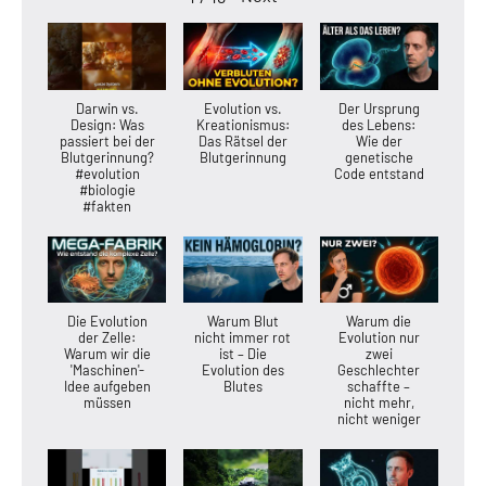
Darwin vs.
Evolution vs.
Der Ursprung
Design: Was
Kreationismus:
des Lebens:
passiert bei der
Das Rätsel der
Wie der
Blutgerinnung?
Blutgerinnung
genetische
#evolution
Code entstand
#biologie
#fakten
Die Evolution
Warum Blut
Warum die
der Zelle:
nicht immer rot
Evolution nur
Warum wir die
ist – Die
zwei
'Maschinen'-
Evolution des
Geschlechter
Idee aufgeben
Blutes
schaffte –
müssen
nicht mehr,
nicht weniger