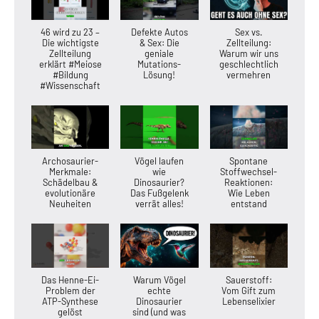
46 wird zu 23 –
Defekte Autos
Sex vs.
Die wichtigste
& Sex: Die
Zellteilung:
Zellteilung
geniale
Warum wir uns
erklärt #Meiose
Mutations-
geschlechtlich
#Bildung
Lösung!
vermehren
#Wissenschaft
Archosaurier-
Vögel laufen
Spontane
Merkmale:
wie
Stoffwechsel-
Schädelbau &
Dinosaurier?
Reaktionen:
evolutionäre
Das Fußgelenk
Wie Leben
Neuheiten
verrät alles!
entstand
Das Henne-Ei-
Warum Vögel
Sauerstoff:
Problem der
echte
Vom Gift zum
ATP-Synthese
Dinosaurier
Lebenselixier
gelöst
sind (und was