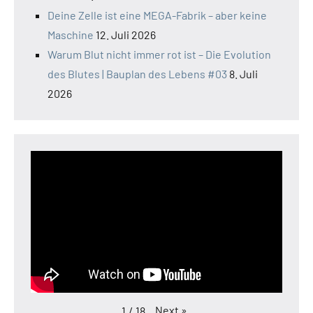
Deine Zelle ist eine MEGA-Fabrik – aber keine
Maschine
12. Juli 2026
Warum Blut nicht immer rot ist – Die Evolution
des Blutes | Bauplan des Lebens #03
8. Juli
2026
Next
»
1
/
18