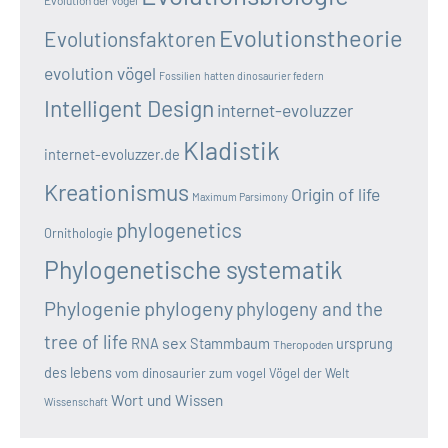
Evolutionstheorie
Evolutionsfaktoren
evolution vögel
Fossilien
hatten dinosaurier federn
Intelligent Design
internet-evoluzzer
Kladistik
internet-evoluzzer.de
Kreationismus
Origin of life
Maximum Parsimony
phylogenetics
Ornithologie
Phylogenetische systematik
Phylogenie
phylogeny
phylogeny and the
tree of life
sex
RNA
Stammbaum
ursprung
Theropoden
des lebens
vom dinosaurier zum vogel
Vögel der Welt
Wort und Wissen
Wissenschaft