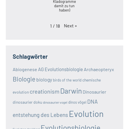
Kladogramme
damit zu tun
haben)
Next
»
1
/
18
Schlagwörter
AG Evolutionsbiologie
Abiogenese
Archaeopteryx
Biologie
biology
chemische
birds of the world
Darwin
creationism
Dinosaurier
evolution
DNA
dinosaurier doku
dinos vögel
dinosaurier vogel
Evolution
entstehung des Lebens
Evolutionsbiologie
Evolution der Vögel