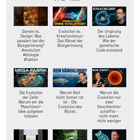
Darwin vs.
Evolution vs.
Der Ursprung
Design: Was
Kreationismus:
des Lebens:
passiert bei der
Das Rätsel der
Wie der
Blutgerinnung?
Blutgerinnung
genetische
#evolution
Code entstand
#biologie
#fakten
Die Evolution
Warum Blut
Warum die
der Zelle:
nicht immer rot
Evolution nur
Warum wir die
ist – Die
zwei
'Maschinen'-
Evolution des
Geschlechter
Idee aufgeben
Blutes
schaffte –
müssen
nicht mehr,
nicht weniger