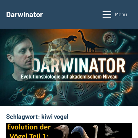
Zum
Inhalt
Darwinator
Menü
Evolutionsbiologie
springen
Schlagwort:
kiwi vogel