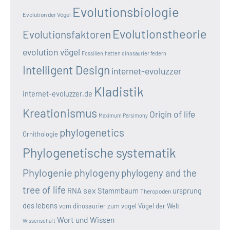
Evolutionsbiologie
Evolution der Vögel
Evolutionstheorie
Evolutionsfaktoren
evolution vögel
Fossilien
hatten dinosaurier federn
Intelligent Design
internet-evoluzzer
Kladistik
internet-evoluzzer.de
Kreationismus
Origin of life
Maximum Parsimony
phylogenetics
Ornithologie
Phylogenetische systematik
Phylogenie
phylogeny
phylogeny and the
tree of life
sex
RNA
Stammbaum
ursprung
Theropoden
des lebens
vom dinosaurier zum vogel
Vögel der Welt
Wort und Wissen
Wissenschaft