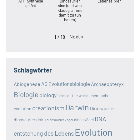
ATP-Synthese
Dinosaurier
Lebenselixier
gelöst
sind (und was
Kladogramme
damit zu tun
haben)
Next
»
1
/
18
Schlagwörter
AG Evolutionsbiologie
Abiogenese
Archaeopteryx
Biologie
biology
chemische
birds of the world
Darwin
creationism
Dinosaurier
evolution
DNA
dinosaurier doku
dinos vögel
dinosaurier vogel
Evolution
entstehung des Lebens