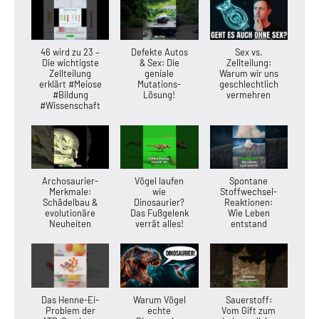
46 wird zu 23 –
Defekte Autos
Sex vs.
Die wichtigste
& Sex: Die
Zellteilung:
Zellteilung
geniale
Warum wir uns
erklärt #Meiose
Mutations-
geschlechtlich
#Bildung
Lösung!
vermehren
#Wissenschaft
Archosaurier-
Vögel laufen
Spontane
Merkmale:
wie
Stoffwechsel-
Schädelbau &
Dinosaurier?
Reaktionen:
evolutionäre
Das Fußgelenk
Wie Leben
Neuheiten
verrät alles!
entstand
Das Henne-Ei-
Warum Vögel
Sauerstoff:
Problem der
echte
Vom Gift zum