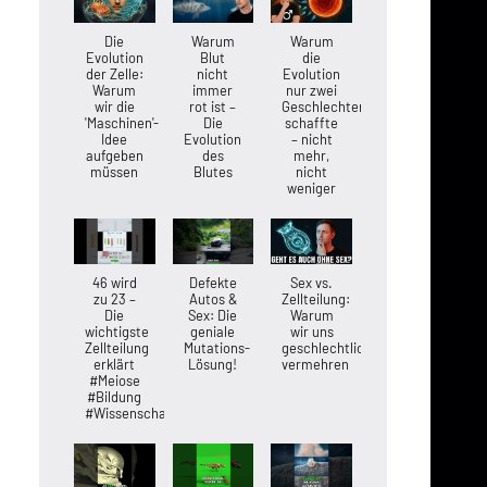
Die
Warum
Warum
Evolution
Blut
die
der Zelle:
nicht
Evolution
Warum
immer
nur zwei
wir die
rot ist –
Geschlechter
'Maschinen'-
Die
schaffte
Idee
Evolution
– nicht
aufgeben
des
mehr,
müssen
Blutes
nicht
weniger
46 wird
Defekte
Sex vs.
zu 23 –
Autos &
Zellteilung:
Die
Sex: Die
Warum
wichtigste
geniale
wir uns
Zellteilung
Mutations-
geschlechtlich
erklärt
Lösung!
vermehren
#Meiose
#Bildung
#Wissenschaft