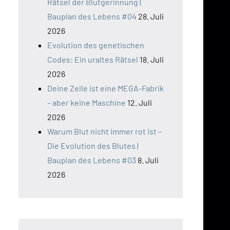
Rätsel der Blutgerinnung |
Bauplan des Lebens #04
28. Juli
2026
Evolution des genetischen
Codes: Ein uraltes Rätsel
18. Juli
2026
Deine Zelle ist eine MEGA-Fabrik
– aber keine Maschine
12. Juli
2026
Warum Blut nicht immer rot ist –
Die Evolution des Blutes |
Bauplan des Lebens #03
8. Juli
2026