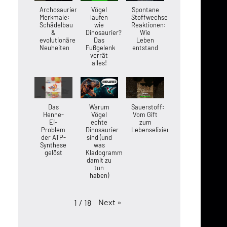
Archosaurier-
Vögel
Spontane
Merkmale:
laufen
Stoffwechsel-
Schädelbau
wie
Reaktionen:
&
Dinosaurier?
Wie
evolutionäre
Das
Leben
Neuheiten
Fußgelenk
entstand
verrät
alles!
Das
Warum
Sauerstoff:
Henne-
Vögel
Vom Gift
Ei-
echte
zum
Problem
Dinosaurier
Lebenselixier
der ATP-
sind (und
Synthese
was
gelöst
Kladogramme
damit zu
tun
haben)
Next
»
1
/
18