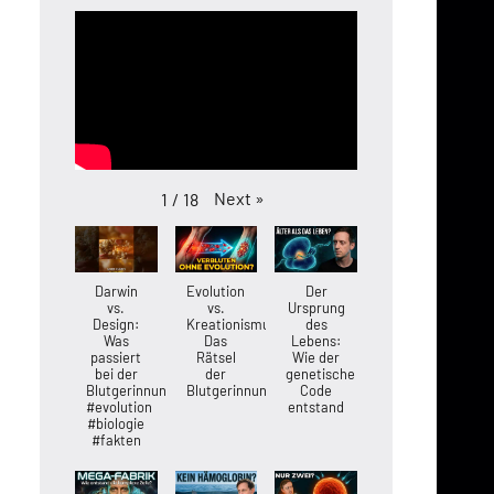
Next
»
1
/
18
Darwin
Evolution
Der
vs.
vs.
Ursprung
Design:
Kreationismus:
des
Was
Das
Lebens:
passiert
Rätsel
Wie der
bei der
der
genetische
Blutgerinnung?
Blutgerinnung
Code
#evolution
entstand
#biologie
#fakten