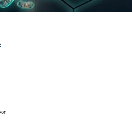
:
von