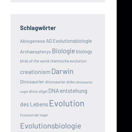
Schlagwörter
AG Evolutionsbiologie
Abiogenese
Biologie
biology
Archaeopteryx
chemische evolution
birds of the world
Darwin
creationism
Dinosaurier
dinosaurier doku
dinosaurier
DNA
entstehung
dinos vögel
vogel
Evolution
des Lebens
Evolution der Vögel
Evolutionsbiologie