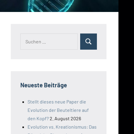
Suchen
Suchen
nach:
Neueste Beiträge
Stellt dieses neue Paper die
Evolution der Beuteltiere auf
den Kopf?
2. August 2026
Evolution vs. Kreationismus: Das