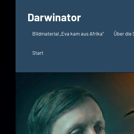
Zum
Inhalt
Darwinator
springen
Evolutionsbiologie
Bildmaterial „Eva kam aus Afrika“
Über die 
Start