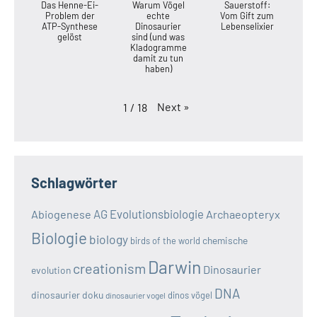
Das Henne-Ei-
Warum Vögel
Sauerstoff:
Problem der
echte
Vom Gift zum
ATP-Synthese
Dinosaurier
Lebenselixier
gelöst
sind (und was
Kladogramme
damit zu tun
haben)
Next
»
1
/
18
Schlagwörter
AG Evolutionsbiologie
Abiogenese
Archaeopteryx
Biologie
biology
chemische
birds of the world
Darwin
creationism
Dinosaurier
evolution
DNA
dinosaurier doku
dinos vögel
dinosaurier vogel