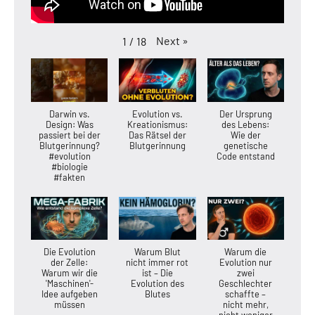
Next
»
1
/
18
Darwin vs.
Evolution vs.
Der Ursprung
Design: Was
Kreationismus:
des Lebens:
passiert bei der
Das Rätsel der
Wie der
Blutgerinnung?
Blutgerinnung
genetische
#evolution
Code entstand
#biologie
#fakten
Die Evolution
Warum Blut
Warum die
der Zelle:
nicht immer rot
Evolution nur
Warum wir die
ist – Die
zwei
'Maschinen'-
Evolution des
Geschlechter
Idee aufgeben
Blutes
schaffte –
müssen
nicht mehr,