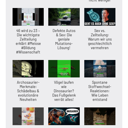
nicht weniger
46 wird zu 23 –
Defekte Autos
Sex vs.
Die wichtigste
& Sex: Die
Zellteilung:
Zellteilung
geniale
Warum wir uns
erklärt #Meiose
Mutations-
geschlechtlich
#Bildung
Lösung!
vermehren
#Wissenschaft
Archosaurier-
Vögel laufen
Spontane
Merkmale:
wie
Stoffwechsel-
Schädelbau &
Dinosaurier?
Reaktionen:
evolutionäre
Das Fußgelenk
Wie Leben
Neuheiten
verrät alles!
entstand