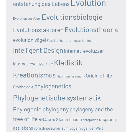
Evolution
entstehung des Lebens
Evolutionsbiologie
Evolution der Vögel
Evolutionstheorie
Evolutionsfaktoren
evolution vögel
Fossilien
hatten dinosaurier federn
Intelligent Design
internet-evoluzzer
Kladistik
internet-evoluzzer.de
Kreationismus
Origin of life
Maximum Parsimony
phylogenetics
Ornithologie
Phylogenetische systematik
Phylogenie
phylogeny
phylogeny and the
tree of life
sex
RNA
Stammbaum
ursprung
Theropoden
des lebens
vom dinosaurier zum vogel
Vögel der Welt