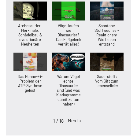
Archosaurier-
Vögel laufen
Spontane
Merkmale:
wie
Stoffwechsel-
Schädelbau &
Dinosaurier?
Reaktionen:
evolutionäre
Das Fußgelenk
Wie Leben
Neuheiten
verrät alles!
entstand
Das Henne-Ei-
Warum Vögel
Sauerstoff:
Problem der
echte
Vom Gift zum
ATP-Synthese
Dinosaurier
Lebenselixier
gelöst
sind (und was
Kladogramme
damit zu tun
haben)
Next
»
1
/
18