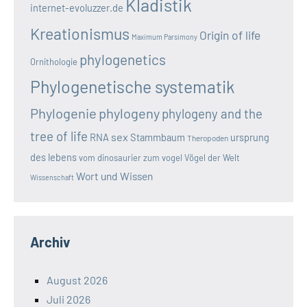
Kladistik
internet-evoluzzer.de
Kreationismus
Origin of life
Maximum Parsimony
phylogenetics
Ornithologie
Phylogenetische systematik
Phylogenie
phylogeny
phylogeny and the
tree of life
sex
RNA
Stammbaum
ursprung
Theropoden
des lebens
vom dinosaurier zum vogel
Vögel der Welt
Wort und Wissen
Wissenschaft
Archiv
August 2026
Juli 2026