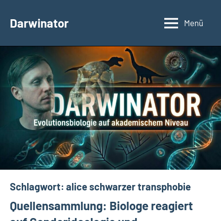
Zum
Inhalt
Darwinator
Menü
Evolutionsbiologie
springen
Schlagwort:
alice schwarzer transphobie
Quellensammlung: Biologe reagiert