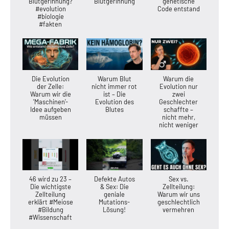
Blutgerinnung?
Blutgerinnung
genetische
#evolution
Code entstand
#biologie
#fakten
Die Evolution
Warum Blut
Warum die
der Zelle:
nicht immer rot
Evolution nur
Warum wir die
ist – Die
zwei
'Maschinen'-
Evolution des
Geschlechter
Idee aufgeben
Blutes
schaffte –
müssen
nicht mehr,
nicht weniger
46 wird zu 23 –
Defekte Autos
Sex vs.
Die wichtigste
& Sex: Die
Zellteilung:
Zellteilung
geniale
Warum wir uns
erklärt #Meiose
Mutations-
geschlechtlich
#Bildung
Lösung!
vermehren
#Wissenschaft