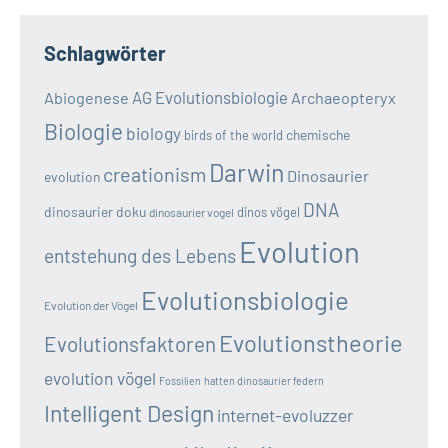
Schlagwörter
AG Evolutionsbiologie
Abiogenese
Archaeopteryx
Biologie
biology
chemische
birds of the world
Darwin
creationism
Dinosaurier
evolution
DNA
dinosaurier doku
dinos vögel
dinosaurier vogel
Evolution
entstehung des Lebens
Evolutionsbiologie
Evolution der Vögel
Evolutionstheorie
Evolutionsfaktoren
evolution vögel
Fossilien
hatten dinosaurier federn
Intelligent Design
internet-evoluzzer