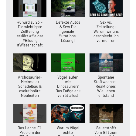
46 wird zu 23 –
Defekte Autos
Sex vs.
Die wichtigste
& Sex: Die
Zellteilung:
Zellteilung
geniale
Warum wir uns
erklärt #Meiose
Mutations-
geschlechtlich
#Bildung
Lösung!
vermehren
#Wissenschaft
Archosaurier-
Vögel laufen
Spontane
Merkmale:
wie
Stoffwechsel-
Schädelbau &
Dinosaurier?
Reaktionen:
evolutionäre
Das Fußgelenk
Wie Leben
Neuheiten
verrät alles!
entstand
Das Henne-Ei-
Warum Vögel
Sauerstoff:
Problem der
echte
Vom Gift zum