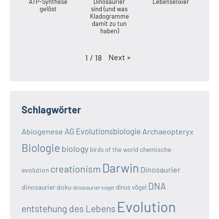
ATP-Synthese
Dinosaurier
Lebenselixier
gelöst
sind (und was
Kladogramme
damit zu tun
haben)
Next
»
1
/
18
Schlagwörter
AG Evolutionsbiologie
Abiogenese
Archaeopteryx
Biologie
biology
chemische
birds of the world
Darwin
creationism
Dinosaurier
evolution
DNA
dinosaurier doku
dinos vögel
dinosaurier vogel
Evolution
entstehung des Lebens