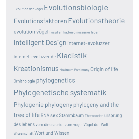
Evolutionsbiologie
Evolution der Vögel
Evolutionstheorie
Evolutionsfaktoren
evolution vögel
Fossilien
hatten dinosaurier federn
Intelligent Design
internet-evoluzzer
Kladistik
internet-evoluzzer.de
Kreationismus
Origin of life
Maximum Parsimony
phylogenetics
Ornithologie
Phylogenetische systematik
Phylogenie
phylogeny
phylogeny and the
tree of life
sex
RNA
Stammbaum
ursprung
Theropoden
des lebens
vom dinosaurier zum vogel
Vögel der Welt
Wort und Wissen
Wissenschaft